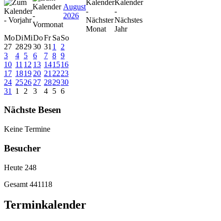
August
2026
Mo
Di
Mi
Do
Fr
Sa
So
27
28
29
30
31
1
2
3
4
5
6
7
8
9
10
11
12
13
14
15
16
17
18
19
20
21
22
23
24
25
26
27
28
29
30
31
1
2
3
4
5
6
Nächste Besen
Keine Termine
Besucher
Heute
248
Gesamt
441118
Terminkalender