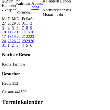
August
2026
Mo
Di
Mi
Do
Fr
Sa
So
27
28
29
30
31
1
2
3
4
5
6
7
8
9
10
11
12
13
14
15
16
17
18
19
20
21
22
23
24
25
26
27
28
29
30
31
1
2
3
4
5
6
Nächste Besen
Keine Termine
Besucher
Heute
352
Gesamt
441690
Terminkalender