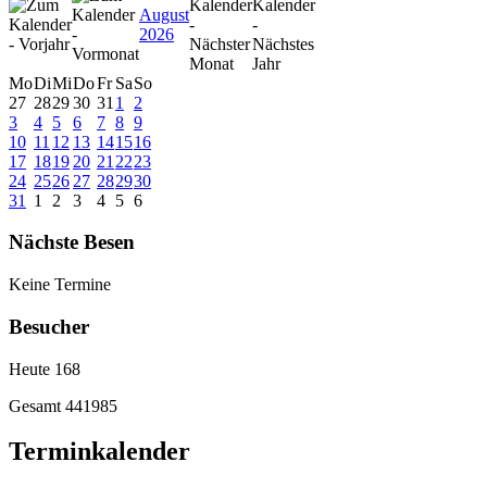
August
2026
Mo
Di
Mi
Do
Fr
Sa
So
27
28
29
30
31
1
2
3
4
5
6
7
8
9
10
11
12
13
14
15
16
17
18
19
20
21
22
23
24
25
26
27
28
29
30
31
1
2
3
4
5
6
Nächste Besen
Keine Termine
Besucher
Heute
168
Gesamt
441985
Terminkalender