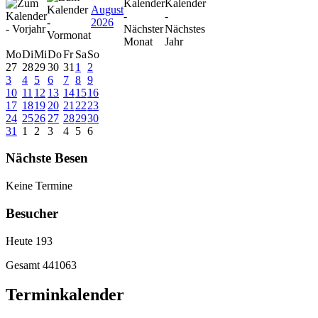
August
2026
Mo
Di
Mi
Do
Fr
Sa
So
27
28
29
30
31
1
2
3
4
5
6
7
8
9
10
11
12
13
14
15
16
17
18
19
20
21
22
23
24
25
26
27
28
29
30
31
1
2
3
4
5
6
Nächste Besen
Keine Termine
Besucher
Heute
193
Gesamt
441063
Terminkalender