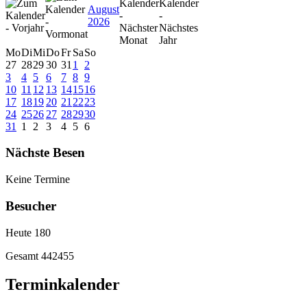
August
2026
Mo
Di
Mi
Do
Fr
Sa
So
27
28
29
30
31
1
2
3
4
5
6
7
8
9
10
11
12
13
14
15
16
17
18
19
20
21
22
23
24
25
26
27
28
29
30
31
1
2
3
4
5
6
Nächste Besen
Keine Termine
Besucher
Heute
180
Gesamt
442455
Terminkalender