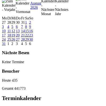
August
2026
Mo
Di
Mi
Do
Fr
Sa
So
27
28
29
30
31
1
2
3
4
5
6
7
8
9
10
11
12
13
14
15
16
17
18
19
20
21
22
23
24
25
26
27
28
29
30
31
1
2
3
4
5
6
Nächste Besen
Keine Termine
Besucher
Heute
435
Gesamt
441773
Terminkalender