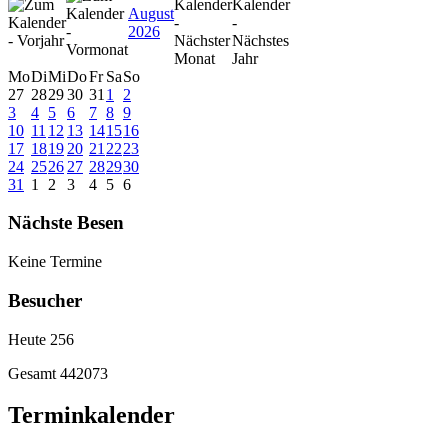
August
2026
Mo
Di
Mi
Do
Fr
Sa
So
27
28
29
30
31
1
2
3
4
5
6
7
8
9
10
11
12
13
14
15
16
17
18
19
20
21
22
23
24
25
26
27
28
29
30
31
1
2
3
4
5
6
Nächste Besen
Keine Termine
Besucher
Heute
256
Gesamt
442073
Terminkalender