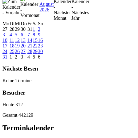
August
2026
Mo
Di
Mi
Do
Fr
Sa
So
27
28
29
30
31
1
2
3
4
5
6
7
8
9
10
11
12
13
14
15
16
17
18
19
20
21
22
23
24
25
26
27
28
29
30
31
1
2
3
4
5
6
Nächste Besen
Keine Termine
Besucher
Heute
312
Gesamt
442129
Terminkalender