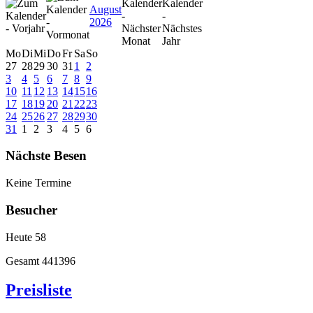
August
2026
Mo
Di
Mi
Do
Fr
Sa
So
27
28
29
30
31
1
2
3
4
5
6
7
8
9
10
11
12
13
14
15
16
17
18
19
20
21
22
23
24
25
26
27
28
29
30
31
1
2
3
4
5
6
Nächste Besen
Keine Termine
Besucher
Heute
58
Gesamt
441396
Preisliste