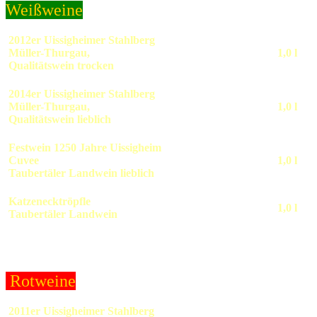
Weißweine
2012er Uissigheimer Stahlberg
Müller-Thurgau,
1,0 l
Qualitätswein trocken
2014er Uissigheimer Stahlberg
Müller-Thurgau,
1,0 l
Qualitätswein lieblich
Festwein 1250 Jahre Uissigheim
Cuvee
1,0 l
Taubertäler Landwein lieblich
Katzenecktröpfle
1,0 l
Taubertäler Landwein
Rotweine
2011er Uissigheimer Stahlberg