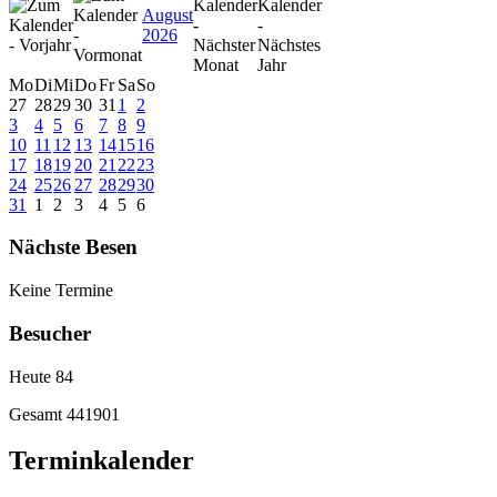
August
2026
Mo
Di
Mi
Do
Fr
Sa
So
27
28
29
30
31
1
2
3
4
5
6
7
8
9
10
11
12
13
14
15
16
17
18
19
20
21
22
23
24
25
26
27
28
29
30
31
1
2
3
4
5
6
Nächste Besen
Keine Termine
Besucher
Heute
84
Gesamt
441901
Terminkalender