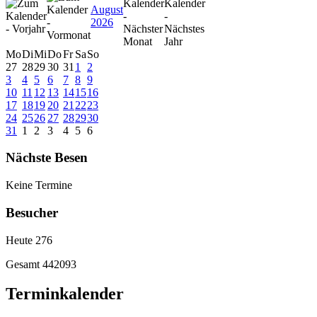
August
2026
Mo
Di
Mi
Do
Fr
Sa
So
27
28
29
30
31
1
2
3
4
5
6
7
8
9
10
11
12
13
14
15
16
17
18
19
20
21
22
23
24
25
26
27
28
29
30
31
1
2
3
4
5
6
Nächste Besen
Keine Termine
Besucher
Heute
276
Gesamt
442093
Terminkalender