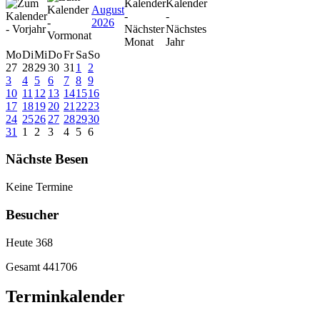
August
2026
Mo
Di
Mi
Do
Fr
Sa
So
27
28
29
30
31
1
2
3
4
5
6
7
8
9
10
11
12
13
14
15
16
17
18
19
20
21
22
23
24
25
26
27
28
29
30
31
1
2
3
4
5
6
Nächste Besen
Keine Termine
Besucher
Heute
368
Gesamt
441706
Terminkalender