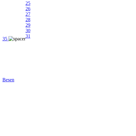
25
26
27
28
29
30
31
35
Besen