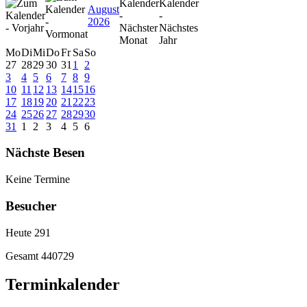
August
2026
Mo
Di
Mi
Do
Fr
Sa
So
27
28
29
30
31
1
2
3
4
5
6
7
8
9
10
11
12
13
14
15
16
17
18
19
20
21
22
23
24
25
26
27
28
29
30
31
1
2
3
4
5
6
Nächste Besen
Keine Termine
Besucher
Heute
291
Gesamt
440729
Terminkalender