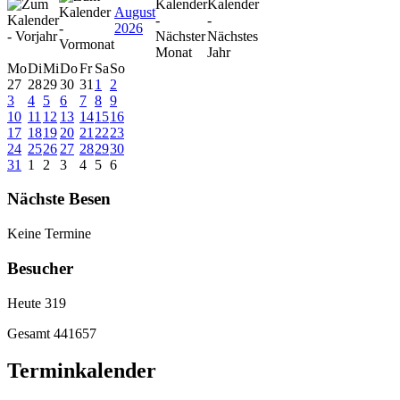
August
2026
Mo
Di
Mi
Do
Fr
Sa
So
27
28
29
30
31
1
2
3
4
5
6
7
8
9
10
11
12
13
14
15
16
17
18
19
20
21
22
23
24
25
26
27
28
29
30
31
1
2
3
4
5
6
Nächste Besen
Keine Termine
Besucher
Heute
319
Gesamt
441657
Terminkalender