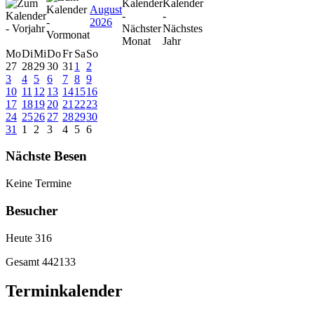
August
2026
Mo
Di
Mi
Do
Fr
Sa
So
27
28
29
30
31
1
2
3
4
5
6
7
8
9
10
11
12
13
14
15
16
17
18
19
20
21
22
23
24
25
26
27
28
29
30
31
1
2
3
4
5
6
Nächste Besen
Keine Termine
Besucher
Heute
316
Gesamt
442133
Terminkalender