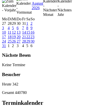
August
2026
Mo
Di
Mi
Do
Fr
Sa
So
27
28
29
30
31
1
2
3
4
5
6
7
8
9
10
11
12
13
14
15
16
17
18
19
20
21
22
23
24
25
26
27
28
29
30
31
1
2
3
4
5
6
Nächste Besen
Keine Termine
Besucher
Heute
342
Gesamt
440780
Terminkalender